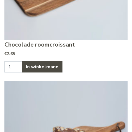
Chocolade roomcroissant
€
2.65
Chocolade roomcroissant aantal
In winkelmand