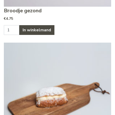
Broodje gezond
€
4.75
Broodje gezond aantal
In winkelmand