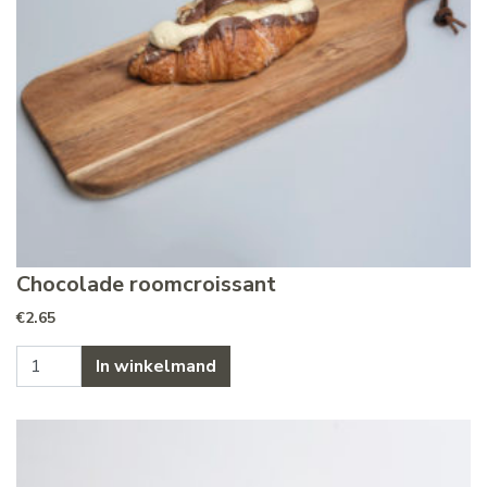
Chocolade roomcroissant
€
2.65
Chocolade roomcroissant aantal
In winkelmand