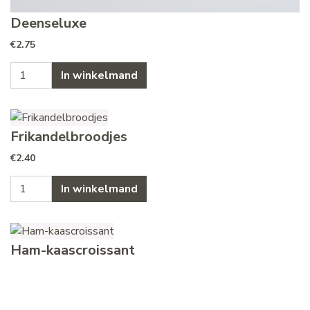
Deenseluxe
€
2.75
Deenseluxe aantal
In winkelmand
Frikandelbroodjes
€
2.40
Frikandelbroodjes aantal
In winkelmand
Ham-kaascroissant
€
2.00
Ham-kaascroissant aantal
In winkelmand