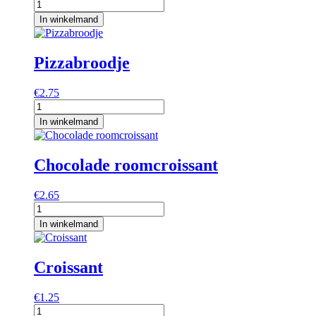
Mergpijpjes
aantal
In winkelmand
Pizzabroodje
€
2.75
Pizzabroodje
aantal
In winkelmand
Chocolade roomcroissant
€
2.65
Chocolade
roomcroissant
In winkelmand
aantal
Croissant
€
1.25
Croissant