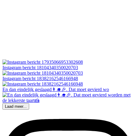
Instagram bericht 18104340350020703
Instagram bericht 18382162546166948
En dan eindelijk geslaagd👨‍🎓🎉. Dat moet gevierd wo
Laad meer...