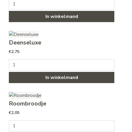
Frikandelbroodjes aantal
In winkelmand
Deenseluxe
€
2.75
Deenseluxe aantal
In winkelmand
Roombroodje
€
2.05
Roombroodje aantal