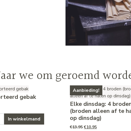
aar we om geroemd word
Aanbieding!
rteerd gebak
Elke dinsdag: 4 brode
(broden alleen af te h
eerd gebak aantal
op dinsdag)
In winkelmand
Oorspronkelijke prijs w
Huidige prijs is: 
€
13.95
€
10.95