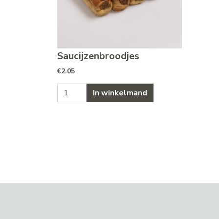
Saucijzenbroodjes
€
2.05
Saucijzenbroodjes aantal
In winkelmand