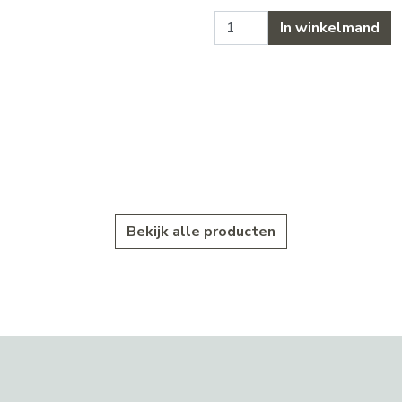
Elke dinsdag: 4 broden (brode
In winkelmand
Bekijk alle producten