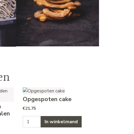
en
Opgespoten cake
n
€
21.75
alen
Opgespoten cake aantal
In winkelmand
as: €13.95.
€10.95.