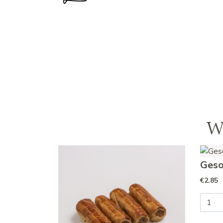
W
Geso
€
2.85
Gesort