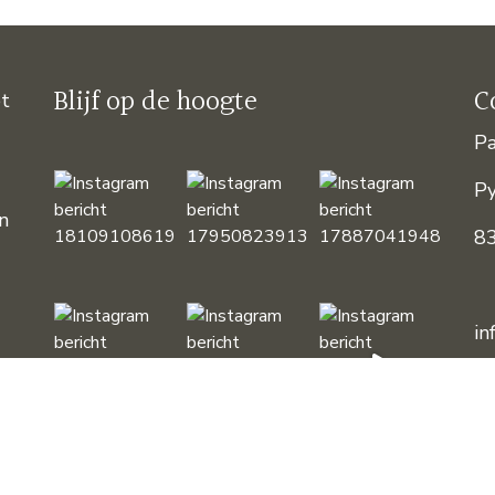
Blijf op de hoogte
C
et
Pa
P
an
8
in
Te
Pr