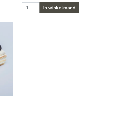
Karamel pompadour aantal
In winkelmand