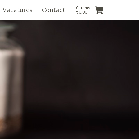
Vacatures
Contact
0 items
€
0.00