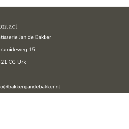
ontact
tisserie Jan de Bakker
yramideweg 15
321 CG Urk
fo@bakkerijjandebakker.nl
l.
(0527) – 681420
ivacyverklaring