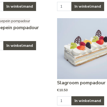
ien pompadour aantal
Advocaat pompadour aantal
In winkelmand
In winkelmand
epein pompadour
pein pompadour aantal
In winkelmand
Slagroom pompadour
€
10.50
Slagroom pompadour aantal
In winkelmand