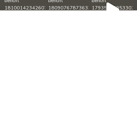
Laad meer...
Volg ons op instagram
Contact
Patisserie Jan de Bakker
Pyramideweg 15