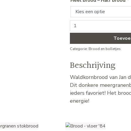
Heel brood – Half brood
*
Brood - waldkorn aantal
Toevoe
Categorie:
Brood en bolletjes
Beschrijving
Waldkornbrood van Jan de 
Dit donkere meergranenb
ieders favoriet! Het broo
energie!