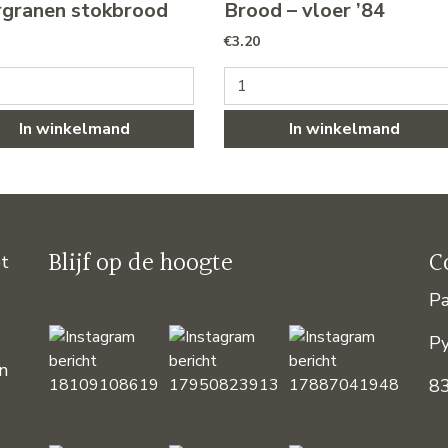
granen stokbrood
Brood – vloer ’84
€
3.20
erdere variaties. Deze optie kan gekozen worden op de product
anen stokbrood aantal
Brood - vloer '84 aantal
In winkelmand
In winkelmand
Blijf op de hoogte
C
et
Pa
P
an
8