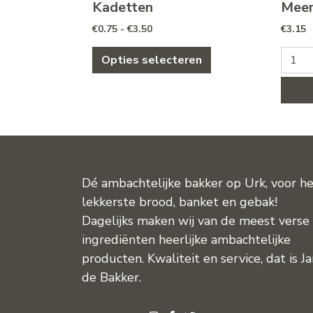
Kadetten
Meer
Prijsklasse: €0.75 tot €3.50
€
0.75
-
€
3.50
€
3.15
Dit product heeft me
Meergr
Opties selecteren
Dé ambachtelijke bakker op Urk, voor h
lekkerste brood, banket en gebak!
Dagelijks maken wij van de meest verse
ingrediënten heerlijke ambachtelijke
producten. Kwaliteit en service, dat is J
de Bakker.