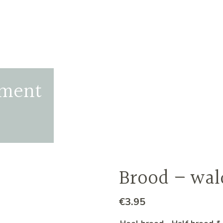
iment
Brood – wal
€
3.95