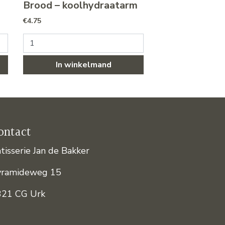
Brood – koolhydraatarm
€
4.75
pagina
Brood - koolhydraatarm aantal
In winkelmand
ontact
tisserie Jan de Bakker
yramideweg 15
321 CG Urk