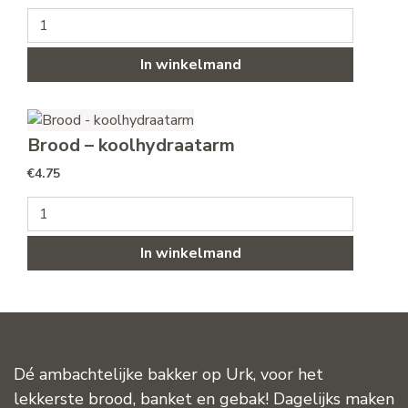
Brood - grof volkoren aantal
In winkelmand
Brood – koolhydraatarm
€
4.75
Brood - koolhydraatarm aantal
In winkelmand
Dé ambachtelijke bakker op Urk, voor het
lekkerste brood, banket en gebak! Dagelijks maken