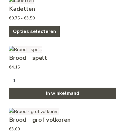
Kadetten
Prijsklasse: €0.75 tot €3.50
€
0.75
-
€
3.50
Dit product heeft meerdere variat
Opties selecteren
Brood – spelt
€
4.15
Brood - spelt aantal
In winkelmand
Brood – grof volkoren
€
3.60