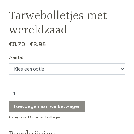
Tarwebolletjes met
wereldzaad
Prijsklasse: €0.70 tot €3.95
€
0.70
€
3.95
-
Aantal
Tarwebolletjes met wereldzaad aantal
Toevoegen aan winkelwagen
Categorie:
Brood en bolletjes