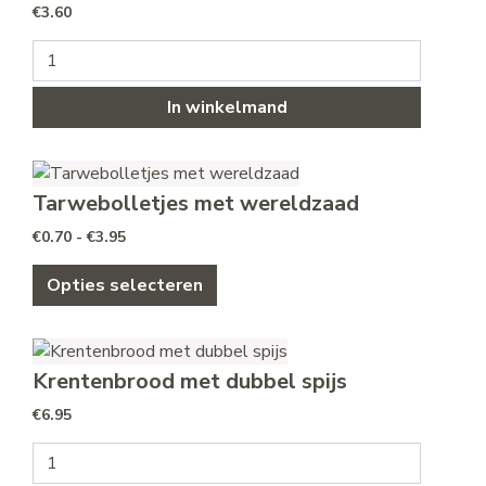
€
3.60
Brood - grof volkoren aantal
In winkelmand
Tarwebolletjes met wereldzaad
Prijsklasse: €0.70 tot €3.95
€
0.70
-
€
3.95
Dit product heeft meerdere variat
Opties selecteren
Krentenbrood met dubbel spijs
€
6.95
Krentenbrood met dubbel spijs aantal