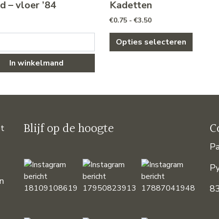
d – vloer ’84
Kadetten
Prijsklasse: €0.75 to
€
0.75
-
€
3.50
- vloer '84 aantal
Dit pro
Opties selecteren
In winkelmand
Blijf op de hoogte
C
et
Pa
P
an
8