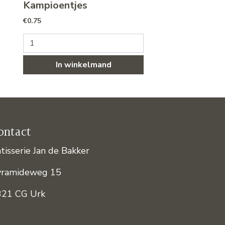
Kampioentjes
t €3.50
€
0.75
duct heeft meerdere variaties. Deze optie kan gekozen worden 
Kampioentjes aantal
In winkelmand
ontact
tisserie Jan de Bakker
yramideweg 15
321 CG Urk