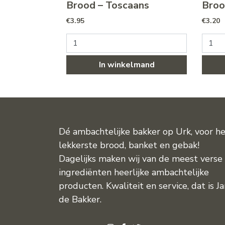
Brood – Toscaans
Broo
€
3.95
€
3.20
Brood - Toscaans aantal
Brood 
In winkelmand
Dé ambachtelijke bakker op Urk, voor h
lekkerste brood, banket en gebak!
Dagelijks maken wij van de meest verse
ingrediënten heerlijke ambachtelijke
producten. Kwaliteit en service, dat is J
de Bakker.