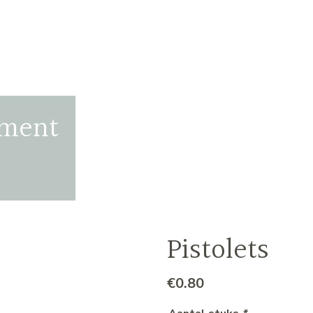
iment
Pistolets
€
0.80