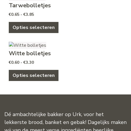
Tarwebolletjes
Prijsklasse: €0.65 tot €3.85
€
0.65
-
€
3.85
Dit product heeft meerdere variat
Opties selecteren
Witte bolletjes
Prijsklasse: €0.60 tot €3.30
€
0.60
-
€
3.30
Dit product heeft meerdere variat
Opties selecteren
Dé ambachtelijke bakker op Urk, voor het
lekkerste brood, banket en gebak! Dagelijks maken
wij van de meest verse ingrediënten heerlijke