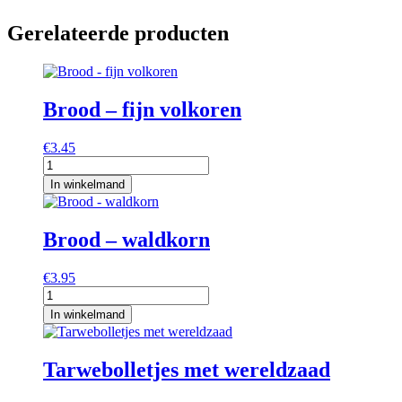
Gerelateerde producten
Brood – fijn volkoren
€
3.45
Brood
-
In winkelmand
fijn
volkoren
aantal
Brood – waldkorn
€
3.95
Brood
-
In winkelmand
waldkorn
aantal
Tarwebolletjes met wereldzaad