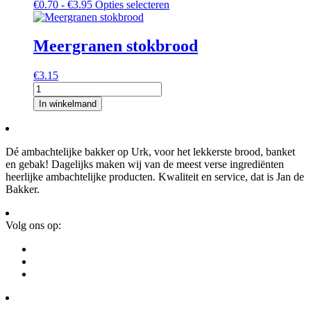
Prijsklasse:
Dit
€
0.70
-
€
3.95
Opties selecteren
€0.70
product
tot
heeft
€3.95
meerdere
Meergranen stokbrood
variaties.
Deze
€
3.15
optie
Meergranen
kan
stokbrood
gekozen
In winkelmand
aantal
worden
op
de
Dé ambachtelijke bakker op Urk, voor het lekkerste brood, banket
productpagina
en gebak! Dagelijks maken wij van de meest verse ingrediënten
heerlijke ambachtelijke producten. Kwaliteit en service, dat is Jan de
Bakker.
Volg ons op: