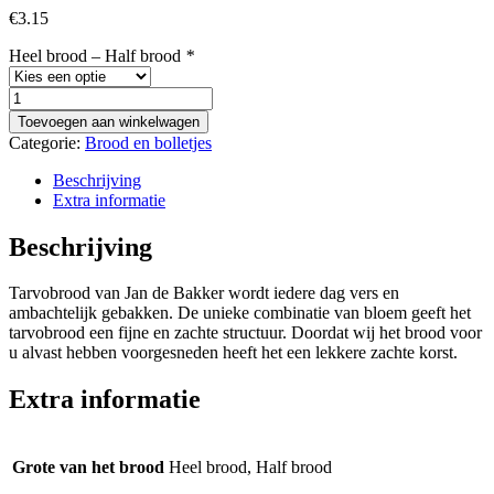
€
3.15
Heel brood – Half brood
*
Brood
-
Toevoegen aan winkelwagen
tarvo
Categorie:
Brood en bolletjes
aantal
Beschrijving
Extra informatie
Beschrijving
Tarvobrood van Jan de Bakker wordt iedere dag vers en
ambachtelijk gebakken. De unieke combinatie van bloem geeft het
tarvobrood een fijne en zachte structuur. Doordat wij het brood voor
u alvast hebben voorgesneden heeft het een lekkere zachte korst.
Extra informatie
Grote van het brood
Heel brood, Half brood