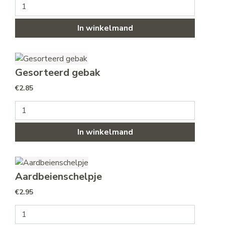
Bananen soezen aantal
In winkelmand
Gesorteerd gebak
€
2.85
Gesorteerd gebak aantal
In winkelmand
Aardbeienschelpje
€
2.95
Aardbeienschelpje aantal