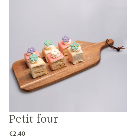
Petit four
€
2.40