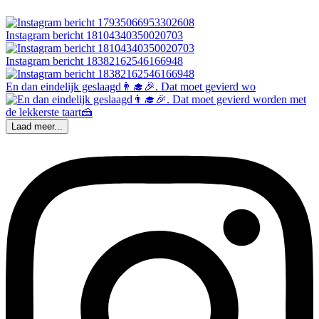
Instagram bericht 18104340350020703
Instagram bericht 18382162546166948
En dan eindelijk geslaagd👨‍🎓🎉. Dat moet gevierd wo
Laad meer...