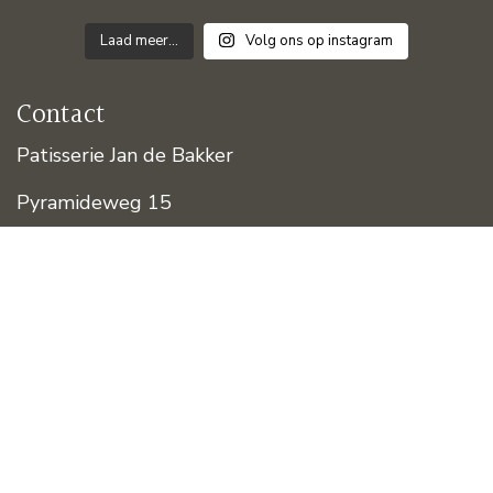
Laad meer...
Volg ons op instagram
Contact
Patisserie Jan de Bakker
Pyramideweg 15
8321 CG Urk
info@bakkerijjandebakker.nl
Tel.
(0527) – 681420
Privacyverklaring